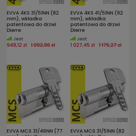
EVVA 4KS 31/51NN (82
EVVA 4KS 41/51NN (92
mm), wkładka
mm), wkładka
patentowa do drzwi
patentowa do drzwi
Dierre
Dierre
Jest
Jest
948,12 zł
1 092,86 zł
1 027,45 zł
1 175,27 zł
EVVA MCS 31/46NN (77
EVVA MCS 31/51NN (82