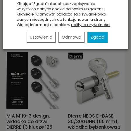
MIA 3130-5, wkładka do
MIA 3230-5, wkładka do
Klikając “Zgoda” akceptujesz zapisywanie
drzwi DIERRE (4 klucze
drzwi DIERRE (4 klucze
wszystkich danych cookie na twoim urządzeniu.
92 mm + klucz
107 mm + klucz
Kliknięcie “Odmowa” oznacza zapisywanie tylko
składany)
składany)
danych niezbędnych do funkcjonowania strony.
Więcej informacji o cookie w
polityce prywatności
.
Jest
Jest
503,94 zł
457,22 zł
Ustawienia
Odmowa
Zgoda
MIA M119-3 design,
Dierre NEOS D-BASE
wkładka do drzwi
30/30GUNN (60 mm),
DIERRE (3 klucze 125
wkładka bębenkowa z