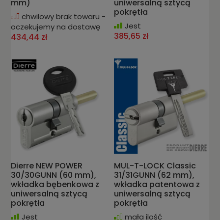
mm)
uniwersalną sztycą
pokrętła
chwilowy brak towaru -
Jest
oczekujemy na dostawę
385,65 zł
434,44 zł
Dierre NEW POWER
MUL-T-LOCK Classic
30/30GUNN (60 mm),
31/31GUNN (62 mm),
wkładka bębenkowa z
wkładka patentowa z
uniwersalną sztycą
uniwersalną sztycą
pokrętła
pokrętła
Jest
mała ilość