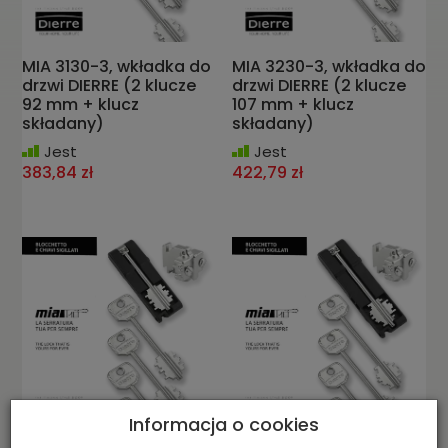
MIA 3130-3, wkładka do
MIA 3230-3, wkładka do
drzwi DIERRE (2 klucze
drzwi DIERRE (2 klucze
92 mm + klucz
107 mm + klucz
składany)
składany)
Jest
Jest
383,84 zł
422,79 zł
Informacja o cookies