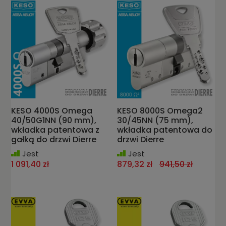
KESO 4000S Omega
KESO 8000S Omega2
40/50G1NN (90 mm),
30/45NN (75 mm),
wkładka patentowa z
wkładka patentowa do
gałką do drzwi Dierre
drzwi Dierre
Jest
Jest
1 091,40 zł
879,32 zł
941,50 zł