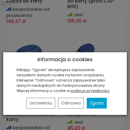
klucza do karty
do karty (profil C10-
B00)
bezpośrednio od
Jest
producenta
135,30 zł
146,37 zł
Informacja o cookies
Klikając “Zgoda” akceptujesz zapisywanie
wszystkich danych cookie na twoim urządzeniu.
Kliknięcie “Odmowa” oznacza zapisywanie tylko
danych niezbędnych do funkcjonowania strony.
Więcej informacji o cookie w
polityce prywatności
.
MOTTURA Champions
MOTTURA 92.269/5 (50
Ustawienia
Odmowa
Zgoda
PRO-MODULAR,
mm), klucz surowy-
dorobienie klucza do
dwupiórowy
karty
Jest
bezpośrednio od
45,20 zł