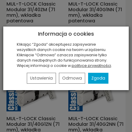
MUL-T-LOCK Classic
MUL-T-LOCK Classic
Modular 31/40ZM (71
Modular 31/40G1NN (71
mm), wkładka
mm), wkładka
patentowa
patentowa
chwilowy brak towaru -
chwilowy brak towaru -
Informacja o cookies
oczekujemy na dostawę
oczekujemy na dostawę
627,30 zł
660,04 zł
Klikając “Zgoda” akceptujesz zapisywanie
wszystkich danych cookie na twoim urządzeniu.
Kliknięcie “Odmowa” oznacza zapisywanie tylko
danych niezbędnych do funkcjonowania strony.
Więcej informacji o cookie w
polityce prywatności
.
Ustawienia
Odmowa
Zgoda
MUL-T-LOCK Classic
MUL-T-LOCK Classic
Modular 31/40G1ZN (71
Modular 31/40G2NN (71
mm), wkładka
mm), wkładka