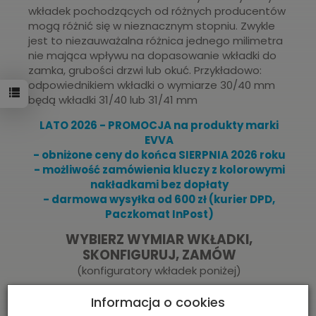
wkładek pochodzących od różnych producentów
mogą różnić się w nieznacznym stopniu. Zwykle
jest to niezauważalna różnica jednego milimetra
nie mająca wpływu na dopasowanie wkładki do
zamka, grubości drzwi lub okuć. Przykładowo:
odpowiednikiem wkładki o wymiarze 30/40 mm
będą wkładki 31/40 lub 31/41 mm
LATO 2026 - PROMOCJA na produkty marki
EVVA
- obniżone ceny do końca SIERPNIA 2026 roku
- możliwość zamówienia kluczy z kolorowymi
nakładkami bez dopłaty
- darmowa wysyłka od 600 zł (kurier DPD,
Paczkomat InPost)
WYBIERZ WYMIAR WKŁADKI,
SKONFIGURUJ, ZAMÓW
(konfiguratory wkładek poniżej)
Informacja o cookies