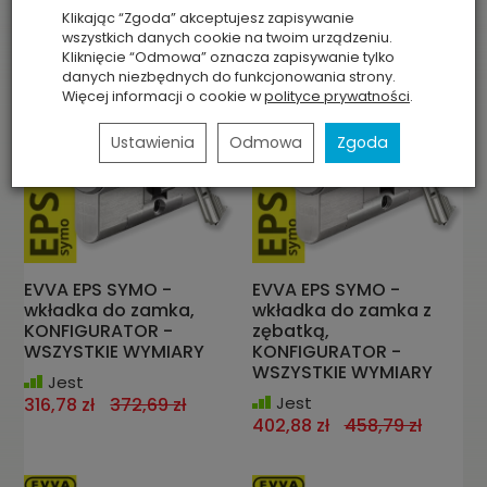
Klikając “Zgoda” akceptujesz zapisywanie
wszystkich danych cookie na twoim urządzeniu.
Kliknięcie “Odmowa” oznacza zapisywanie tylko
danych niezbędnych do funkcjonowania strony.
Więcej informacji o cookie w
polityce prywatności
.
Ustawienia
Odmowa
Zgoda
EVVA EPS SYMO -
EVVA EPS SYMO -
wkładka do zamka,
wkładka do zamka z
KONFIGURATOR -
zębatką,
WSZYSTKIE WYMIARY
KONFIGURATOR -
WSZYSTKIE WYMIARY
Jest
Jest
316,78 zł
372,69 zł
402,88 zł
458,79 zł