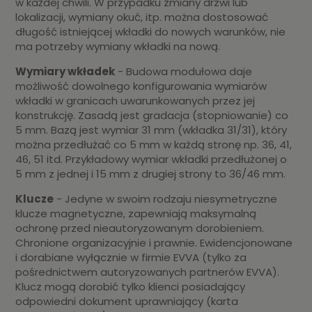
w każdej chwili. W przypadku zmiany drzwi lub
lokalizacji, wymiany okuć, itp. można dostosować
długość istniejącej wkładki do nowych warunków, nie
ma potrzeby wymiany wkładki na nową.
Wymiary wkładek
- Budowa modułowa daje
możliwość dowolnego konfigurowania wymiarów
wkładki w granicach uwarunkowanych przez jej
konstrukcję. Zasadą jest gradacja (stopniowanie) co
5 mm. Bazą jest wymiar 31 mm (wkładka 31/31), który
można przedłużać co 5 mm w każdą stronę np. 36, 41,
46, 51 itd. Przykładowy wymiar wkładki przedłużonej o
5 mm z jednej i 15 mm z drugiej strony to 36/46 mm.
Klucze
- Jedyne w swoim rodzaju niesymetryczne
klucze magnetyczne, zapewniają maksymalną
ochronę przed nieautoryzowanym dorobieniem.
Chronione organizacyjnie i prawnie. Ewidencjonowane
i dorabiane wyłącznie w firmie EVVA (tylko za
pośrednictwem autoryzowanych partnerów EVVA).
Klucz mogą dorobić tylko klienci posiadający
odpowiedni dokument uprawniający (karta