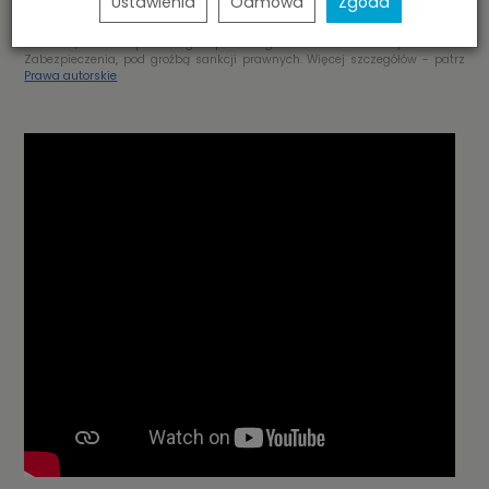
Ustawienia
Odmowa
Zgoda
tym fotografii, grafik, banerów, znaków, tekstów itp. oraz umieszczania w/w
materiałów lub ich części w jakimkolwiek serwisie internetowym lub
serwerze, bez uprzedniego pisemnego zezwolenia firmy M-LOCK
Zabezpieczenia, pod groźbą sankcji prawnych. Więcej szczegółów - patrz
Prawa autorskie