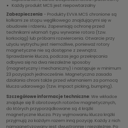
Każdy produkt MCS jest niepowtarzalny
Zabezpieczenia
- Produkty EVVA MCS chronione są
kołkami ze stopu węglikowego znajdującymi się w
obudowie i rdzeniu. Zapewniają ochronę przed
technikami włamań typu wyrwanie rotora (tzw.
korkociąg) lub próbami rozwiercenia. Otwarcie przy
użyciu wytrychu jest niemożliwe, ponieważ rotory
magnetyczne nie są dostępne z zewnątrz.
Sprawdzenie klucza, podczas jego przekręcania
odbywa się na dwa niezależne sposoby
(magnetyczny i mechaniczny) i następuje w minimum
23 pozycjach jednocześnie. Magnetyczna zasada
działania chroni także przed włamaniem za pomocą
klucza udarowego (tzw. impact picking, bumping).
Szczegółowe informacje techniczne
: We wkładce
znajduje się 8 obrotowych rotorów magnetycznych,
do których przyporządkowane są 4 krążki
magnetyczne klucza. Przy wyjmowaniu klucza krążki
przyjmują za każdym razem inną pozycję. Każdy z nich
namagnetyzowany jest dwustronnie i niezależnie. Po