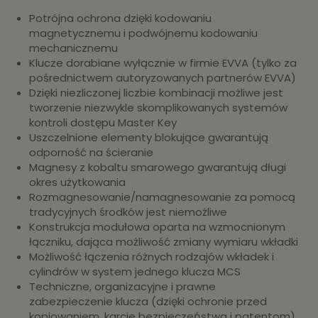
Potrójna ochrona dzięki kodowaniu
magnetycznemu i podwójnemu kodowaniu
mechanicznemu
Klucze dorabiane wyłącznie w firmie EVVA (tylko za
pośrednictwem autoryzowanych partnerów EVVA)
Dzięki niezliczonej liczbie kombinacji możliwe jest
tworzenie niezwykle skomplikowanych systemów
kontroli dostępu Master Key
Uszczelnione elementy blokujące gwarantują
odporność na ścieranie
Magnesy z kobaltu smarowego gwarantują długi
okres użytkowania
Rozmagnesowanie/namagnesowanie za pomocą
tradycyjnych środków jest niemożliwe
Konstrukcja modułowa oparta na wzmocnionym
łączniku, dająca możliwość zmiany wymiaru wkładki
Możliwość łączenia różnych rodzajów wkładek i
cylindrów w system jednego klucza MCS
Techniczne, organizacyjne i prawne
zabezpieczenie klucza (dzięki ochronie przed
kopiowaniem, karcie bezpieczeństwa i patentom)