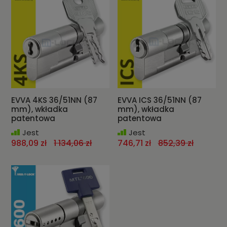
EVVA 4KS 36/51NN (87
EVVA ICS 36/51NN (87
mm), wkładka
mm), wkładka
patentowa
patentowa
Jest
Jest
988,09 zł
1 134,06 zł
746,71 zł
852,39 zł