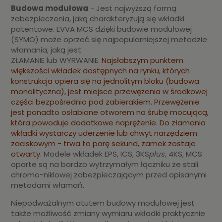
Budowa modułowa
- Jest najwyższą formą
zabezpieczenia, jaką charakteryzują się wkładki
patentowe. EVVA MCS dzięki budowie modułowej
(SYMO) może oprzeć się najpopularniejszej metodzie
włamania, jaką jest
ZŁAMANIE lub WYRWANIE.
Najsłabszym punktem
większości wkładek dostępnych na rynku, których
konstrukcja opiera się na jednolitym bloku (budowa
monolityczna), jest miejsce przewężenia w środkowej
części bezpośrednio pod zabierakiem. Przewężenie
jest ponadto osłabione otworem na śrubę mocującą,
która powoduje dodatkowe naprężenie. Do złamania
wkładki wystarczy uderzenie lub chwyt narzędziem
zaciskowym - trwa to parę sekund, zamek zostaje
otwarty.
Modele wkładek EPS, ICS, 3KS
plus
, 4KS, MCS
oparte są na bardzo wytrzymałym łączniku ze stali
chromo-niklowej zabezpieczającym przed opisanymi
metodami włamań.
Niepodważalnym atutem budowy modułowej jest
także możliwość zmiany wymiaru wkładki praktycznie