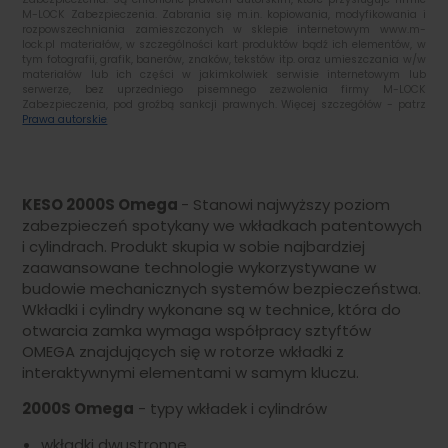
M-LOCK Zabezpieczenia. Zabrania się m.in. kopiowania, modyfikowania i
rozpowszechniania zamieszczonych w sklepie internetowym www.m-
lock.pl materiałów, w szczególności kart produktów bądź ich elementów, w
tym fotografii, grafik, banerów, znaków, tekstów itp. oraz umieszczania w/w
materiałów lub ich części w jakimkolwiek serwisie internetowym lub
serwerze, bez uprzedniego pisemnego zezwolenia firmy M-LOCK
Zabezpieczenia, pod groźbą sankcji prawnych. Więcej szczegółów - patrz
Prawa autorskie
KESO 2000S Omega
- Stanowi najwyższy poziom
zabezpieczeń spotykany we wkładkach patentowych
i cylindrach. Produkt skupia w sobie najbardziej
zaawansowane technologie wykorzystywane w
budowie mechanicznych systemów bezpieczeństwa.
Wkładki i cylindry wykonane są w technice, która do
otwarcia zamka wymaga współpracy sztyftów
OMEGA znajdujących się w rotorze wkładki z
interaktywnymi elementami w samym kluczu.
2000S Omega
- typy wkładek i cylindrów
wkładki dwustronne