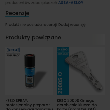
producentów zabezpieczeń
ASSA-ABLOY
Recenzje
Produkt nie posiada recenzji.
Dodaj recenzję
Produkty powiązane
KESO SPRAY,
KESO 2000S Omega,
profesjonalny preparat
dorobienie klucza do
do konserwacji zamków i
karty (profil OH, OM)