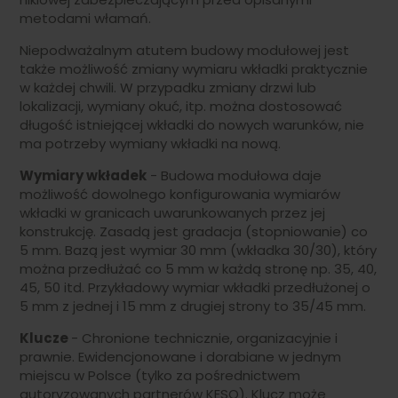
metodami włamań.
Niepodważalnym atutem budowy modułowej jest
także możliwość zmiany wymiaru wkładki praktycznie
w każdej chwili. W przypadku zmiany drzwi lub
lokalizacji, wymiany okuć, itp. można dostosować
długość istniejącej wkładki do nowych warunków, nie
ma potrzeby wymiany wkładki na nową.
Wymiary wkładek
- Budowa modułowa daje
możliwość dowolnego konfigurowania wymiarów
wkładki w granicach uwarunkowanych przez jej
konstrukcję. Zasadą jest gradacja (stopniowanie) co
5 mm. Bazą jest wymiar 30 mm (wkładka 30/30), który
można przedłużać co 5 mm w każdą stronę np. 35, 40,
45, 50 itd. Przykładowy wymiar wkładki przedłużonej o
5 mm z jednej i 15 mm z drugiej strony to 35/45 mm.
Klucze
- Chronione technicznie, organizacyjnie i
prawnie. Ewidencjonowane i dorabiane w jednym
miejscu w Polsce (tylko za pośrednictwem
autoryzowanych partnerów KESO). Klucz może