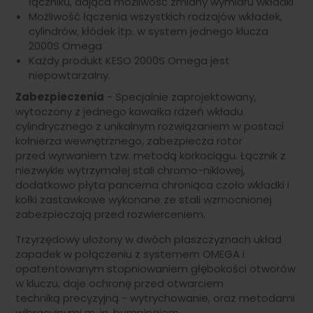
łączniku, dająca możliwość zmiany wymiaru wkładki
Możliwość łączenia wszystkich rodzajów wkładek,
cylindrów, kłódek itp. w system jednego klucza
2000S Omega
Każdy produkt KESO 2000S Omega jest
niepowtarzalny.
Zabezpieczenia
- Specjalnie zaprojektowany,
wytoczony z jednego kawałka rdzeń wkładu
cylindrycznego z unikalnym rozwiązaniem w postaci
kołnierza wewnętrznego, zabezpiecza rotor
przed wyrwaniem tzw. metodą korkociągu. Łącznik z
niezwykle wytrzymałej stali chromo-niklowej,
dodatkowo płyta pancerna chroniąca czoło wkładki i
kołki zastawkowe wykonane ze stali wzmocnionej
zabezpieczają przed rozwierceniem.
Trzyrzędowy ułożony w dwóch płaszczyznach układ
zapadek w połączeniu z systemem OMEGA i
opatentowanym stopniowaniem głębokości otworów
w kluczu, daje ochronę przed otwarciem
techniką precyzyjną - wytrychowanie, oraz metodami
wibracyjnymi m. in. bumpingiem.