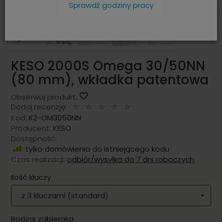
Sprawdź godziny pracy
KESO 2000S Omega 30/50NN
(80 mm), wkładka patentowa
Obserwuj produkt:
Dodaj recenzję:
Kod:
K2-OM3050NN
Producent:
KESO
Dostępność:
tylko domówienia do istniejącego kodu
Czas realizacji:
odbiór/wysyłka do 7 dni roboczych
Ilość kluczy
z 3 kluczami (standard)
Rodzaj zabieraka