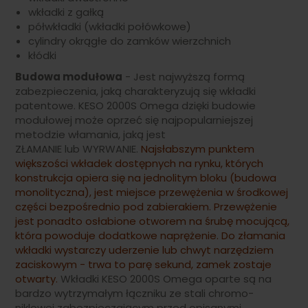
wkładki z gałką
półwkładki (wkładki połówkowe)
cylindry okrągłe do zamków wierzchnich
kłódki
Budowa modułowa
- Jest najwyższą formą
zabezpieczenia, jaką charakteryzują się wkładki
patentowe. KESO 2000S Omega dzięki budowie
modułowej może oprzeć się najpopularniejszej
metodzie włamania, jaką jest
ZŁAMANIE lub WYRWANIE.
Najsłabszym punktem
większości wkładek dostępnych na rynku, których
konstrukcja opiera się na jednolitym bloku (budowa
monolityczna), jest miejsce przewężenia w środkowej
części bezpośrednio pod zabierakiem. Przewężenie
jest ponadto osłabione otworem na śrubę mocującą,
która powoduje dodatkowe naprężenie. Do złamania
wkładki wystarczy uderzenie lub chwyt narzędziem
zaciskowym - trwa to parę sekund, zamek zostaje
otwarty.
Wkładki KESO 2000S Omega oparte są na
bardzo wytrzymałym łączniku ze stali chromo-
niklowej zabezpieczającym przed opisanymi