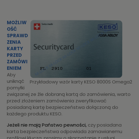
MOŻLIW
OŚĆ
SPRAWD
ZENIA
KARTY
PRZED
ZAMÓWI
ENIEM
Aby
uniknąć
Przykładowy wzór karty KESO 8000S Omega2
pomyłki
związanej ze źle dobraną kartą do zamówienia, warto
przed złożeniem zamówienia zweryfikować
posiadaną kartę bezpieczeństwa dołączoną do
każdego produktu KESO.
Jeżeli nie mają Państwo pewności,
czy posiadana
karta bezpieczeństwa odpowiada zamawianemu
profilowi klucza, prosimy o skorzystanie z usługi