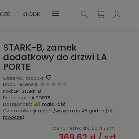
UCZE
KŁÓDKI
STARK-B, zamek
dodatkowy do drzwi LA
PORTE
Obserwuj produkt:
Dodaj recenzję:
Kod:
LP-STARK-B
Producent:
LA PORTE
Dostępność:
mała ilość
Czas realizacji:
odbiór/wysyłka do 48 godzin (dni
robocze)
Cena netto:
300,50 zł
/ szt.
369,62 zł
/ szt.