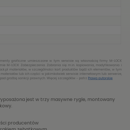
lementy graficzne umieszczone w tym serwisie są własnością firmy M-LOCK
rmie M-LOCK Zabezpieczenia. Zabrania się m.in. kopiowania, modyfikowania i
k.pl materiałów, w szczególności kart produktów bądź ich elementów, w tym
w materiałów lub ich części w jakimkolwiek serwisie internetowym lub serwerze,
pod groźbą sankcji prawnych. Więcej szczegółów - patrz
Prawa autorskie
wyposażona jest w trzy masywne rygle, montowany
kowy.
ości producentów
ierakiem zębatkowym