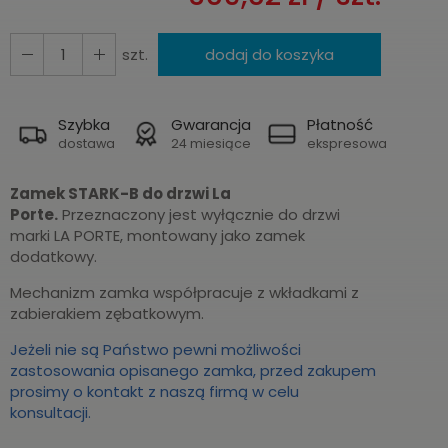
szt.
dodaj do koszyka
Szybka
Gwarancja
Płatność
dostawa
24 miesiące
ekspresowa
Zamek STARK-B do drzwi La
Porte.
Przeznaczony jest wyłącznie do drzwi
marki LA PORTE, montowany jako zamek
dodatkowy.
Mechanizm zamka współpracuje z wkładkami z
zabierakiem zębatkowym.
Jeżeli nie są Państwo pewni możliwości
zastosowania opisanego zamka, przed zakupem
prosimy o kontakt z naszą firmą w celu
konsultacji.