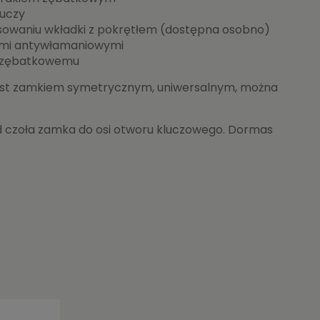
luczy
sowaniu wkładki z pokrętłem (dostępna osobno)
ami antywłamaniowymi
i zębatkowemu
est zamkiem symetrycznym, uniwersalnym, można
d czoła zamka do osi otworu kluczowego. Dormas