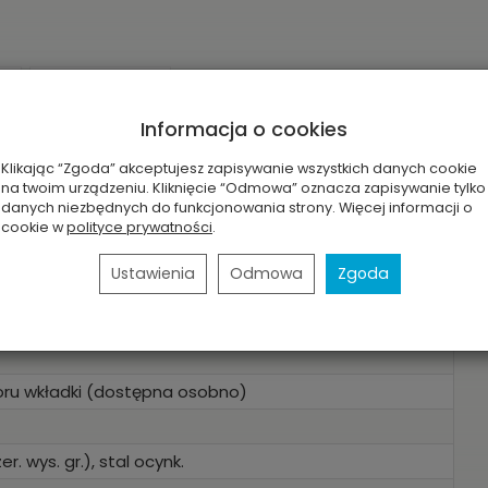
Informacja o cookies
Klikając “Zgoda” akceptujesz zapisywanie wszystkich danych cookie
na twoim urządzeniu. Kliknięcie “Odmowa” oznacza zapisywanie tylko
danych niezbędnych do funkcjonowania strony. Więcej informacji o
cookie w
polityce prywatności
.
Ustawienia
Odmowa
Zgoda
oru wkładki (dostępna osobno)
. wys. gr.), stal ocynk.