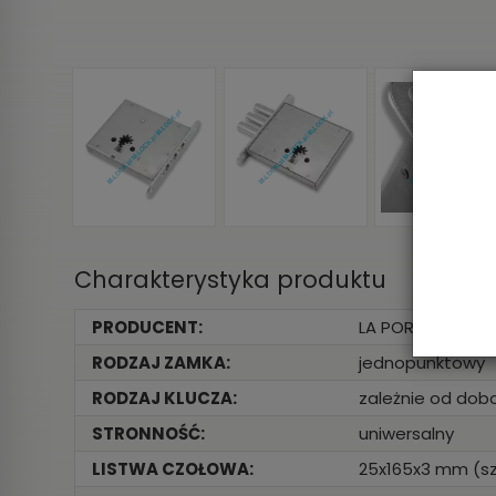
Charakterystyka produktu
PRODUCENT:
LA PORTE
RODZAJ ZAMKA:
jednopunktowy
RODZAJ KLUCZA:
zależnie od dob
STRONNOŚĆ:
uniwersalny
LISTWA CZOŁOWA:
25x165x3 mm (szer