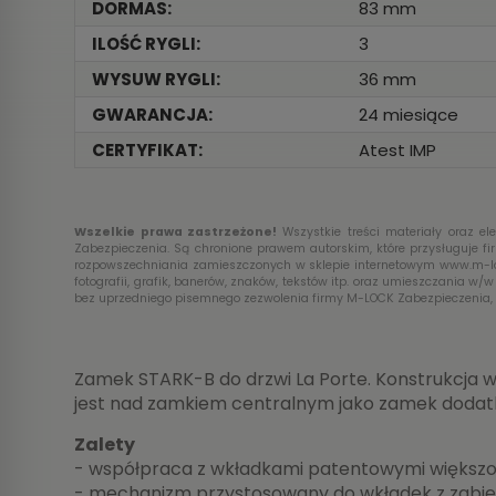
DORMAS:
83 mm
ILOŚĆ RYGLI:
3
WYSUW RYGLI:
36 mm
GWARANCJA:
24 miesiące
CERTYFIKAT:
Atest IMP
Wszelkie prawa zastrzeżone!
Wszystkie treści materiały oraz e
Zabezpieczenia. Są chronione prawem autorskim, które przysługuje fi
rozpowszechniania zamieszczonych w sklepie internetowym www.m-loc
fotografii, grafik, banerów, znaków, tekstów itp. oraz umieszczania w/
bez uprzedniego pisemnego zezwolenia firmy M-LOCK Zabezpieczenia, 
Zamek STARK-B do drzwi La Porte. Konstrukcja 
jest nad zamkiem centralnym jako zamek dodat
Zalety
- współpraca z wkładkami patentowymi większ
- mechanizm przystosowany do wkładek z zab