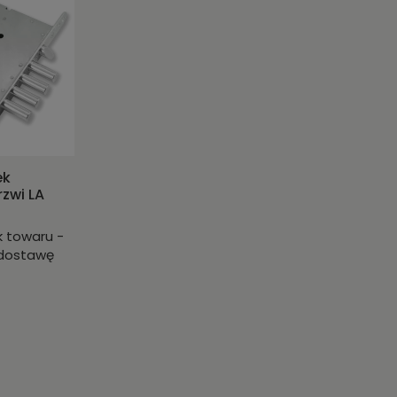
ek
rzwi LA
k towaru -
 dostawę