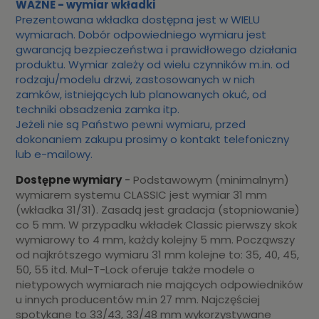
WAŻNE - wymiar wkładki
Prezentowana wkładka dostępna jest w WIELU
wymiarach. Dobór odpowiedniego wymiaru jest
gwarancją bezpieczeństwa i prawidłowego działania
produktu. Wymiar zależy od wielu czynników m.in. od
rodzaju/modelu drzwi, zastosowanych w nich
zamków, istniejących lub planowanych okuć, od
techniki obsadzenia zamka itp.
Jeżeli nie są Państwo pewni wymiaru, przed
dokonaniem zakupu prosimy o kontakt telefoniczny
lub e-mailowy.
Dostępne wymiary
-
Podstawowym (minimalnym)
wymiarem systemu CLASSIC jest wymiar 31 mm
(wkładka 31/31). Zasadą jest gradacja (stopniowanie)
co 5 mm. W przypadku wkładek Classic pierwszy skok
wymiarowy to 4 mm, każdy kolejny 5 mm. Począwszy
od najkrótszego wymiaru 31 mm kolejne to: 35, 40, 45,
50, 55 itd. Mul-T-Lock oferuje także modele o
nietypowych wymiarach nie mających odpowiedników
u innych producentów m.in 27 mm. Najczęściej
spotykane to 33/43, 33/48 mm wykorzystywane