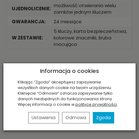
możliwość otwierania wielu
UJEDNOLICENIE:
zamków jednym kluczem
GWARANCJA:
24 miesiące
5 kluczy, karta bezpieczeństwa,
W ZESTAWIE:
kolorowe znaczniki, śruba
mocująca
Informacja o cookies
Wszelkie prawa zastrzeżone!
Wszystkie treści materiały oraz elementy
graficzne umieszczone w tym serwisie są własnością firmy M-LOCK
Zabezpieczenia. Są chronione prawem autorskim, które przysługuje firmie
Klikając “Zgoda” akceptujesz zapisywanie
M-LOCK Zabezpieczenia. Zabrania się m.in. kopiowania, modyfikowania i
wszystkich danych cookie na twoim urządzeniu.
rozpowszechniania zamieszczonych w sklepie internetowym www.m-
Kliknięcie “Odmowa” oznacza zapisywanie tylko
lock.pl materiałów, w szczególności kart produktów bądź ich elementów, w
danych niezbędnych do funkcjonowania strony.
tym fotografii, grafik, banerów, znaków, tekstów itp. oraz umieszczania w/w
materiałów lub ich części w jakimkolwiek serwisie internetowym lub
Więcej informacji o cookie w
polityce prywatności
.
serwerze, bez uprzedniego pisemnego zezwolenia firmy M-LOCK
Zabezpieczenia, pod groźbą sankcji prawnych. Więcej szczegółów - patrz
Ustawienia
Odmowa
Zgoda
Prawa autorskie