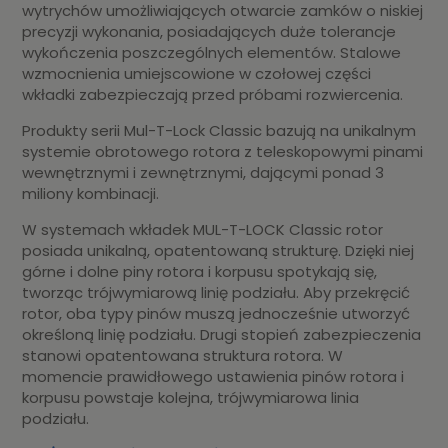
wytrychów umożliwiających otwarcie zamków o niskiej
precyzji wykonania, posiadających duże tolerancje
wykończenia poszczególnych elementów. Stalowe
wzmocnienia umiejscowione w czołowej części
wkładki zabezpieczają przed próbami rozwiercenia.
Produkty serii Mul-T-Lock Classic bazują na unikalnym
systemie obrotowego rotora z teleskopowymi pinami
wewnętrznymi i zewnętrznymi, dającymi ponad 3
miliony kombinacji.
W systemach wkładek MUL-T-LOCK Classic rotor
posiada unikalną, opatentowaną strukturę. Dzięki niej
górne i dolne piny rotora i korpusu spotykają się,
tworząc trójwymiarową linię podziału. Aby przekręcić
rotor, oba typy pinów muszą jednocześnie utworzyć
określoną linię podziału. Drugi stopień zabezpieczenia
stanowi opatentowana struktura rotora. W
momencie prawidłowego ustawienia pinów rotora i
korpusu powstaje kolejna, trójwymiarowa linia
podziału.