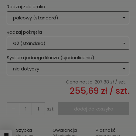
Rodzaj zabieraka
palcowy (standard)
Rodzaj pokrętła
G2 (standard)
System jednego klucza (ujednolicenie)
nie dotyczy
Cena netto:
207,88 zł
/ szt.
255,69 zł
/ szt.
szt.
dodaj do koszyka
Szybka
Gwarancja
Płatność
dostawa
24 miesiące
ekspresowa