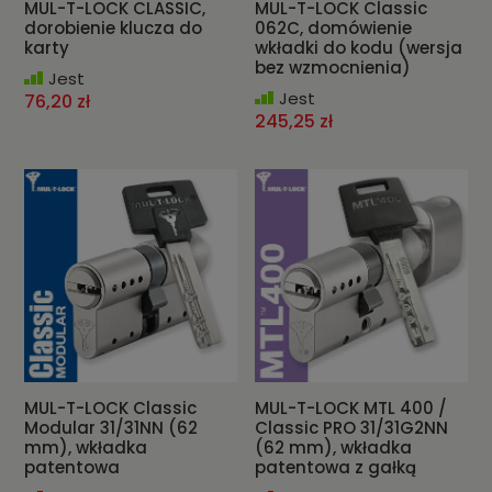
MUL-T-LOCK CLASSIC,
MUL-T-LOCK Classic
dorobienie klucza do
062C, domówienie
karty
wkładki do kodu (wersja
bez wzmocnienia)
Jest
Jest
76,20 zł
245,25 zł
MUL-T-LOCK Classic
MUL-T-LOCK MTL 400 /
Modular 31/31NN (62
Classic PRO 31/31G2NN
mm), wkładka
(62 mm), wkładka
patentowa
patentowa z gałką