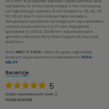
co 5 mm. W przypadku wkładek Classic pierwszy skok
wymiarowy to 4 mm, każdy kolejny 5 mm. Począwszy
od najkrótszego wymiaru 31 mm kolejne to: 35, 40, 45,
50, 55 itd. Mul-T-Lock oferuje także modele o
nietypowych wymiarach nie mających odpowiedników
u innych producentów m.in 27 mm. Najczęściej
spotykane to 33/43, 33/48 mm wykorzystywane
głównie w drzwiach firmy Witex SuperLock, Key Lock,
Multi Door.
Firma
MUL-T-LOCK
należy do grupy najbardziej
liczących się producentów zabezpieczeń
ASSA-
ABLOY
Recenzje
5
Liczba wystawionych ocen: 2
Dodaj recenzję