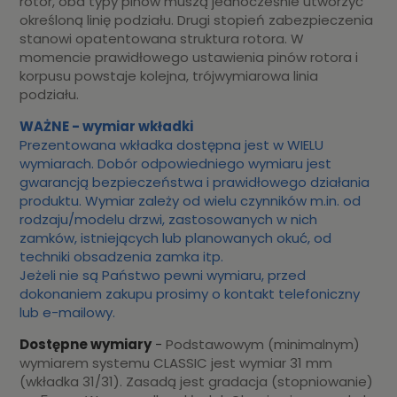
rotor, oba typy pinów muszą jednocześnie utworzyć
określoną linię podziału. Drugi stopień zabezpieczenia
stanowi opatentowana struktura rotora. W
momencie prawidłowego ustawienia pinów rotora i
korpusu powstaje kolejna, trójwymiarowa linia
podziału.
WAŻNE - wymiar wkładki
Prezentowana wkładka dostępna jest w WIELU
wymiarach. Dobór odpowiedniego wymiaru jest
gwarancją bezpieczeństwa i prawidłowego działania
produktu. Wymiar zależy od wielu czynników m.in. od
rodzaju/modelu drzwi, zastosowanych w nich
zamków, istniejących lub planowanych okuć, od
techniki obsadzenia zamka itp.
Jeżeli nie są Państwo pewni wymiaru, przed
dokonaniem zakupu prosimy o kontakt telefoniczny
lub e-mailowy.
Dostępne wymiary
-
Podstawowym (minimalnym)
wymiarem systemu CLASSIC jest wymiar 31 mm
(wkładka 31/31). Zasadą jest gradacja (stopniowanie)