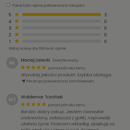
Pokaż tylko opinie potwierdzone zakupem
5
2
4
0
3
0
2
0
1
0
Kliknij ocenę aby filtrować opinie
Maciej Lisiecki
Zweryfikowany
ML
ponad pół roku temu
Wysokiej jakości produkt. Szybka obsługa.
Recenzja potwierdzona zamówieniem.
Waldemar Trzciński
WT
ponad pół roku temu
Bardzo dobry zakup. Jestem niezwykle
zadowolony, zwłaszcza z gałki, naprawdę
ułatwia życie. Polecam wkładkę, dziękuję za
miłą obsługę i ekspresową dostawę.