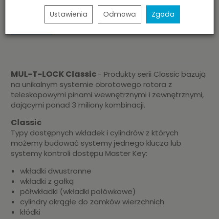
tym fotografii, grafik, banerów, znaków, tekstów itp. oraz umieszczania w/w
materiałów lub ich części w jakimkolwiek serwisie internetowym lub
Ustawienia
Odmowa
Zgoda
serwerze, bez uprzedniego pisemnego zezwolenia firmy M-LOCK
Zabezpieczenia, pod groźbą sankcji prawnych. Więcej szczegółów - patrz
Prawa autorskie
MUL-T-LOCK Classic
- Produkty serii Classic bazują
na unikalnym systemie obrotowego rotora z
teleskopowymi pinami wewnętrznymi i zewnętrznymi,
dającymi ponad 3 miliony kombinacji.
Classic
Typy dostępnych wkładek i cylindrów z których
możemy budować systemy jednego klucza lub
systemy kontroli dostępu Master Key:
wkładki dwustronne
wkładki z gałką
półwkładki (wkładki połówkowe)
cylindry okrągłe do zamków wierzchnich
kłódki