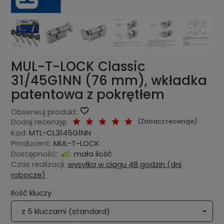
MUL-T-LOCK Classic
31/45G1NN (76 mm), wkładka
patentowa z pokrętłem
Obserwuj produkt:
Dodaj recenzję:
(
Zobacz recenzje
)
Kod:
MTL-CL3145G1NN
Producent:
MUL-T-LOCK
Dostępność:
mała ilość
Czas realizacji:
wysyłka w ciągu 48 godzin (dni
robocze)
Ilość kluczy
z 5 kluczami (standard)