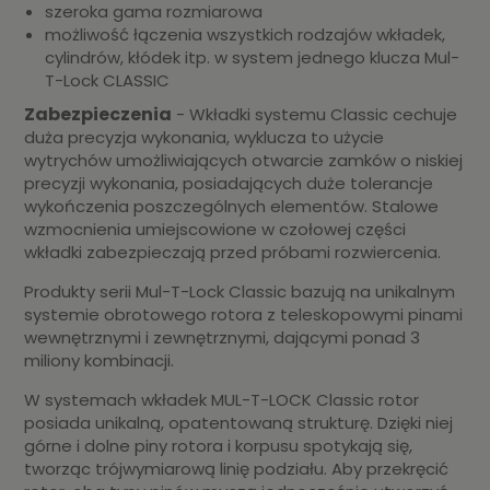
szeroka gama rozmiarowa
możliwość łączenia wszystkich rodzajów wkładek,
cylindrów, kłódek itp. w system jednego klucza Mul-
T-Lock CLASSIC
Zabezpieczenia
- Wkładki systemu Classic cechuje
duża precyzja wykonania, wyklucza to użycie
wytrychów umożliwiających otwarcie zamków o niskiej
precyzji wykonania, posiadających duże tolerancje
wykończenia poszczególnych elementów. Stalowe
wzmocnienia umiejscowione w czołowej części
wkładki zabezpieczają przed próbami rozwiercenia.
Produkty serii Mul-T-Lock Classic bazują na unikalnym
systemie obrotowego rotora z teleskopowymi pinami
wewnętrznymi i zewnętrznymi, dającymi ponad 3
miliony kombinacji.
W systemach wkładek MUL-T-LOCK Classic rotor
posiada unikalną, opatentowaną strukturę. Dzięki niej
górne i dolne piny rotora i korpusu spotykają się,
tworząc trójwymiarową linię podziału. Aby przekręcić