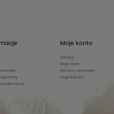
rmacje
Moje konto
t
Zaloguj
e
Moje dane
utorskie
Historia zamówień
acja karty
Moje Rabaty
a jeden klucz