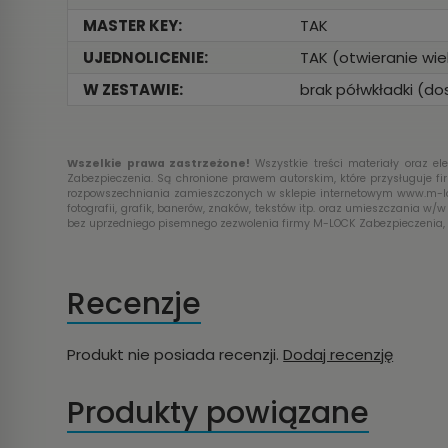
MASTER KEY:
TAK
UJEDNOLICENIE:
TAK (otwieranie wi
W ZESTAWIE:
brak półwkładki (d
Wszelkie prawa zastrzeżone!
Wszystkie treści materiały oraz e
Zabezpieczenia. Są chronione prawem autorskim, które przysługuje fi
rozpowszechniania zamieszczonych w sklepie internetowym www.m-loc
fotografii, grafik, banerów, znaków, tekstów itp. oraz umieszczania w/
bez uprzedniego pisemnego zezwolenia firmy M-LOCK Zabezpieczenia, 
Recenzje
Produkt nie posiada recenzji.
Dodaj recenzję
Produkty powiązane