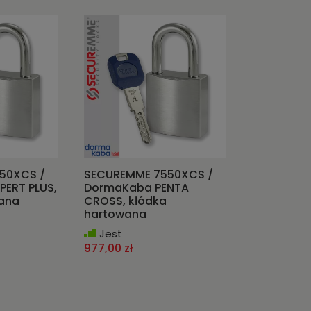
50XCS /
SECUREMME 7550XCS /
ERT PLUS,
DormaKaba PENTA
wana
CROSS, kłódka
hartowana
Jest
977,00 zł