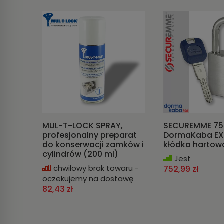
MUL-T-LOCK SPRAY,
SECUREMME 75
profesjonalny preparat
DormaKaba EXP
do konserwacji zamków i
kłódka harto
cylindrów (200 ml)
Jest
chwilowy brak towaru -
752,99 zł
oczekujemy na dostawę
82,43 zł