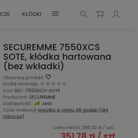
UCZE
KŁÓDKI
SECUREMME 7550XCS
SOTE, kłódka hartowana
(bez wkładki)
Obserwuj produkt:
Dodaj recenzję:
Kod:
SEC-7550XCS-SOTE
Producent:
SECUREMME
Dostępność:
Jest
Czas realizacji:
wysyłka w ciągu 48 godzin (dni
robocze)
Cena netto:
286,00 zł
/ szt.
351,78 zł
/ szt.