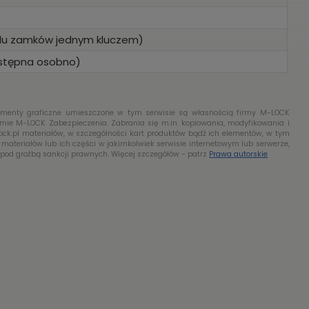
elu zamków jednym kluczem)
ostępna osobno)
lementy graficzne umieszczone w tym serwisie są własnością firmy M-LOCK
rmie M-LOCK Zabezpieczenia. Zabrania się m.in. kopiowania, modyfikowania i
k.pl materiałów, w szczególności kart produktów bądź ich elementów, w tym
w materiałów lub ich części w jakimkolwiek serwisie internetowym lub serwerze,
pod groźbą sankcji prawnych. Więcej szczegółów - patrz
Prawa autorskie