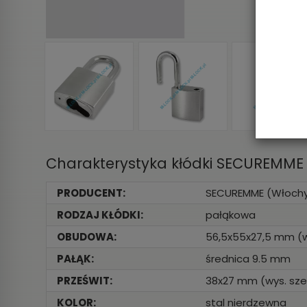
Charakterystyka kłódki SECUREMME
PRODUCENT:
SECUREMME (Włoch
RODZAJ KŁÓDKI:
pałąkowa
OBUDOWA:
56,5x55x27,5 mm (wy
PAŁĄK:
średnica 9.5 mm
PRZEŚWIT:
38x27 mm (wys. szer
KOLOR:
stal nierdzewna