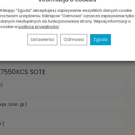
Klikając “Zgoda” akceptujesz zapisywanie wszystkich danych cookie
na twoim urządzeniu. Kliknięcie “Odmowa” oznacza zapisywanie tylko
danych niezbędnych do funkcjonowania strony. Więcej informacji o
cookie w
polityce prywatności
.
Ustawienia
Odmowa
Zgoda
 7550XCS SOTE
y)
s. szer. gr.)
.)